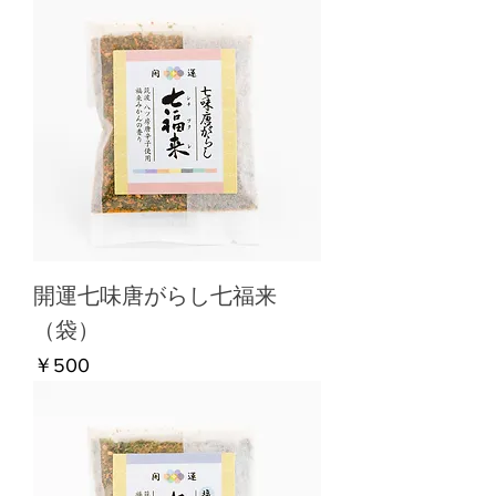
開運七味唐がらし七福来
（袋）
価格
￥500