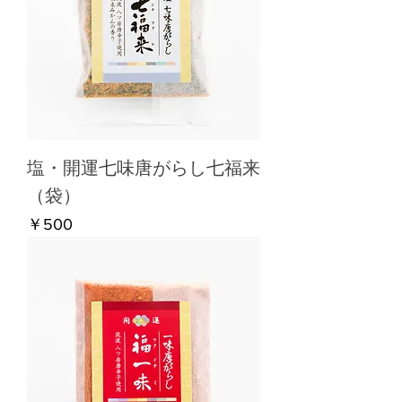
塩・開運七味唐がらし七福来
（袋）
価格
￥500