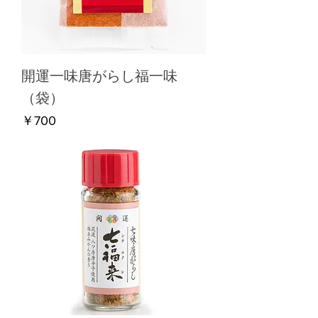
開運一味唐がらし福一味
（袋）
価格
￥700