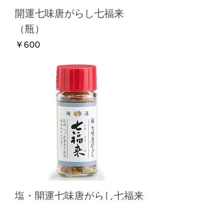
開運七味唐がらし七福来
（瓶）
価格
￥600
塩・開運七味唐がらし七福来
（瓶）