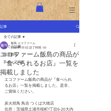
記事
全ての記事
飯島 エコファーム
全ての記事
2021年7月1日
読了時間: 1分
エコファーム飯島の商品が
最新情報
『食べられるお店』一覧を
メディア掲載
掲載しました
エコファーム飯島の商品が『食べられ
るお店』一覧を掲載しました。是非、
ご賞味ください。
炭火焼鳥 鳥吉 つくば大穂店
住所：茨城県土浦市桜町1丁目6-20大内