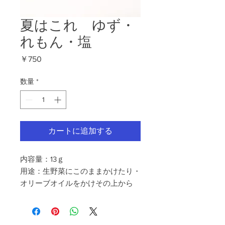
夏はこれ ゆず・
れもん・塩
価
￥750
格
数量
*
カートに追加する
内容量：13ｇ
用途：生野菜にこのままかけたり・
オリーブオイルをかけその上から
ゆず・しお・れもんをかける。ま
た、鶏のから揚げにかけてもおいし
い。 かぶと胡瓜の浅漬けにふりか