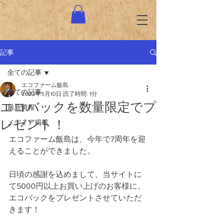
記事
全ての記事
エコファーム飯島
全ての記事
2023年5月10日
読了時間: 1分
エコバックを数量限定でプ
最新情報
レゼント！
メディア掲載
エコファーム飯島は、今年で7周年を迎
えることができました。
日頃の感謝を込めまして、当サイトに
て5000円以上お買い上げのお客様に、
エコバックをプレゼントさせていただ
きます！