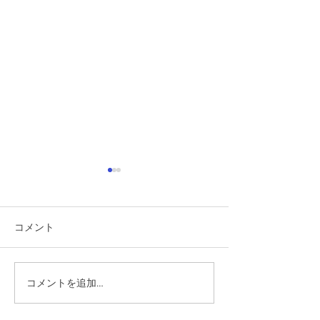
コメント
コメントを追加…
七福来七味唐辛子の瓶お
マタニティフー
盆から販売
り認定証をいた
た