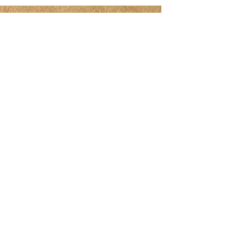
※下記オンラインショップにて、当社の製品がご購入
できます。
エコファーム飯島
https://www.nekofarm-iijima.com/shop
いばらきをたべよう
https://www.ibaraki-
shokusai.net/onlineshop/detail?id=6324
ポケットマルシェ
https://poke-m.com/producers/260939
旅する久世福e商店
https://nekofarm.kuzefuku-arcade.jp